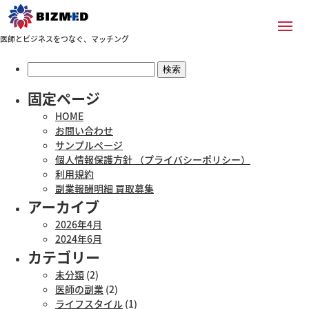
医師とビジネスをつなぐ、マッチング
検
索:
固定ページ
HOME
お問い合わせ
サンプルページ
個人情報保護方針 （プライバシーポリシー）
利用規約
副業報酬明細 買取募集
アーカイブ
2026年4月
2024年6月
カテゴリー
未分類
(2)
医師の副業
(2)
ライフスタイル
(1)